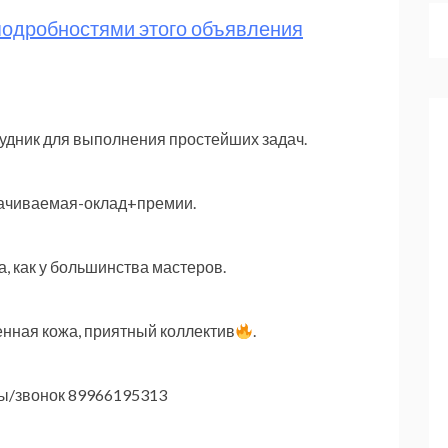
 подробностями этого объявления
удник для выполнения простейших задач.
лачиваемая-оклад+премии.
а, как у большинства мастеров.
енная кожа, приятный коллектив
.
ры/звонок 89966195313