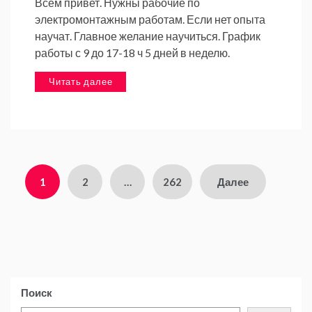
Всем привет. Нужны рабочие по
электромонтажным работам. Если нет опыта
научат. Главное желание научиться. График
работы с 9 до 17-18 ч 5 дней в неделю.
Читать далее
Навигация
1
2
…
262
Далее
по
записям
Поиск