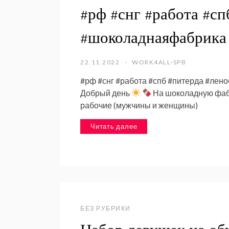
#рф #снг #работа #сп
#шоколаднаяфабрика
22.11.2022
WORK4ALL-SPB
#рф #снг #работа #спб #питерда #ле
Добрый день
На шоколадную фаб
рабочие (мужчины и женщины)
Читать далее
БЕЗ РУБРИКИ