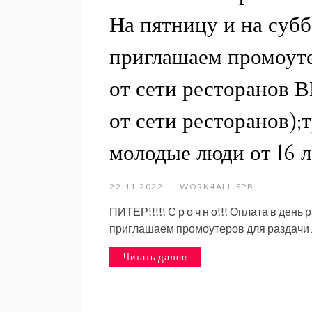
На пятницу и на субб
приглашаем промоуте
от сети ресторанов 
от сети ресторанов);
молодые люди от 16 л
22.11.2022
WORK4ALL-SPB
ПИТЕР!!!!! С р о ч н о!!! Оплата в день
приглашаем промоутеров для раздачи 
Читать далее