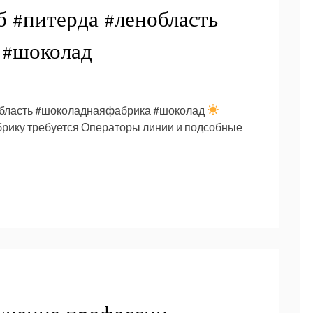
б #питерда #ленобласть
 #шоколад
нобласть #шоколаднаяфабрика #шоколад
рику требуется Операторы линии и подсобные