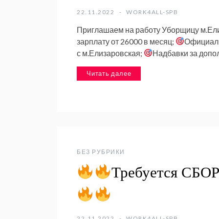
22.11.2022
WORK4ALL-SPB
Приглашаем на работу Уборщицу м.Ел
зарплату от 26000 в месяц;
Официаль
с м.Елизаровская;
Надбавки за допо
Читать далее
БЕЗ РУБРИКИ
Требуется СБО
22.11.2022
WORK4ALL-SPB