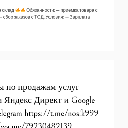
 склад
Обязанности: — приемка товара с
— сбор заказов с ТСД. Условия: — Зарплата
ы по продажам услуг
 Яндекс Директ и Google
egram https://t.me/nosik999
//wa.me/79230482139