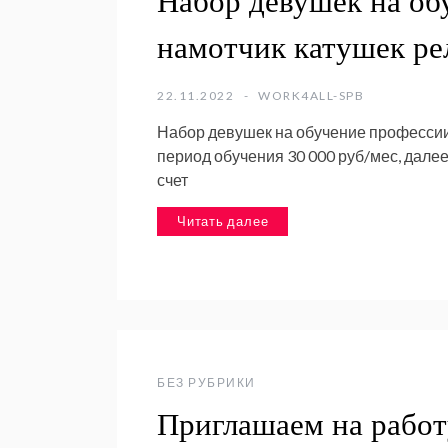
Набор девушек на об
намотчик катушек ре
22.11.2022
WORK4ALL-SPB
Набор девушек на обучение профессии
период обучения 30 000 руб/мес, далее
счет
Читать далее
БЕЗ РУБРИКИ
Приглашаем на рабо